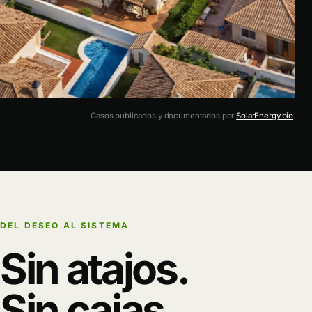
RESIDENCIAL · DOS HERMANAS
Casos publicados y documentados por
SolarEnergy.bio
.
Autoconsumo bien dimensionado
Ver caso ↗
DEL DESEO AL SISTEMA
Sin atajos.
Sin cajas