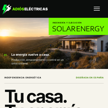
Abrir
INGENIERÍA Y EJECUCIÓN
La energía vuelve a casa.
01
Producción, almacenamiento y control en un
único sistema.
INDEPENDENCIA ENERGÉTICA
DISEÑADA EN ESPAÑA
Tu casa.